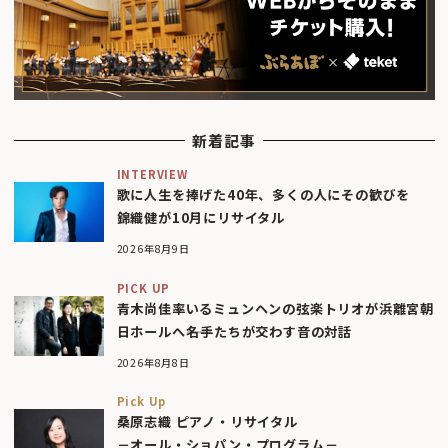
新着記事
INTERVIEW
歌に人生を捧げた40年、多くの人にその歓びを
錦織健が10月にリサイタル
2026年8月9日
PICK UP
青木尚佳率いるミュンヘンの弦楽トリオが浜離宮朝
日ホールへ――名手たちが交わす音の対話
2026年8月8日
Pick Up
桑原志織 ピアノ・リサイタル
－オール・ショパン・プログラム－