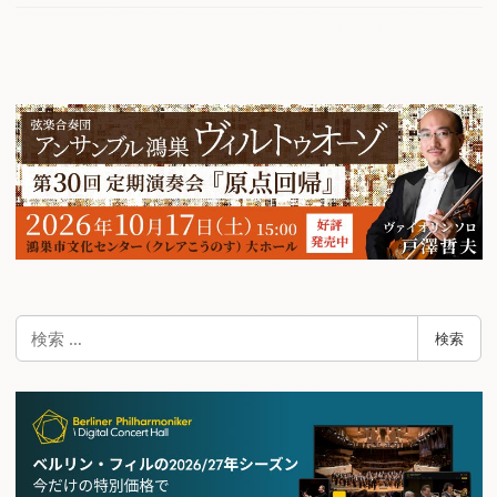
検
検索
索