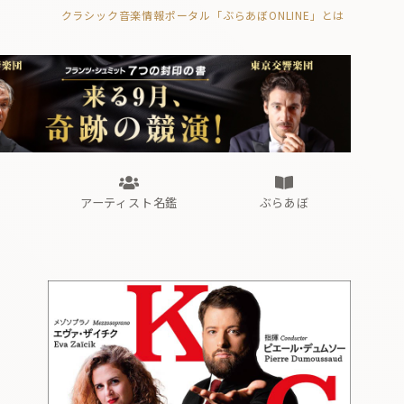
クラシック音楽情報ポータル「ぶらあぼONLINE」とは
の封印の書》
海外公演
FROM編集部
眺望
ぶらあぼブラス！
フォルテピアノ・オデッセイ
アーティスト名鑑
ぶらあぼ
の封印の書》
海外公演
FROM編集部
眺望
ぶらあぼブラス！
フォルテピアノ・オデッセイ