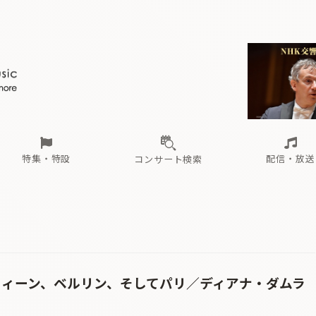
ール
（毎月更新）
東
電子版（無料・月刊）
トピックス
関西
フェスタサマーミューザKAWASAKI 2026
北海道・東北
注目公演
配布場所
インタビュー
中部
定期購読
中国・四国
CD新譜
N響＆東響 《7つ
九州・沖縄
書籍近刊
ロが推す！間違いないオーケストラコンサート
過去の特集
の先と
ブ配信スケジュール
さ
オーケストラの楽屋から
た
な
有料ライブ配信スケジュール
は
ま
や
海の向こうの音楽家
ら
わ
Aからの
載
特集・特設
配信・放送
コンサート検索
ール
（毎月更新）
東
電子版（無料・月刊）
トピックス
関西
フェスタサマーミューザKAWASAKI 2026
北海道・東北
注目公演
配布場所
インタビュー
中部
定期購読
中国・四国
CD新譜
N響＆東響 《7つ
九州・沖縄
書籍近刊
ロが推す！間違いないオーケストラコンサート
過去の特集
の先と
ブ配信スケジュール
さ
オーケストラの楽屋から
た
な
有料ライブ配信スケジュール
は
ま
や
海の向こうの音楽家
ら
わ
Aからの
載
ウィーン、ベルリン、そしてパリ／ディアナ・ダムラ