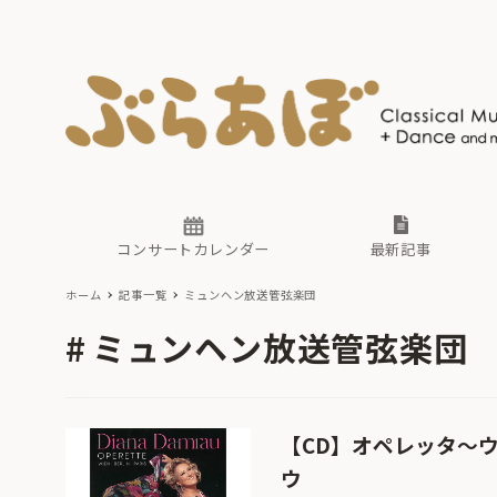
ニュース
ヤマハホ
番組一覧
東京・関
ぶらあぼ
現場のプ
古楽とそ
無料ライ
あ
か
過去の連
コンサートカレンダー
最新記事
ホーム
記事一覧
ミュンヘン放送管弦楽団
ニュース
ヤマハホ
番組一覧
東京・関
ぶらあぼ
ミュンヘン放送管弦楽団
現場のプ
古楽とそ
無料ライ
あ
か
過去の連
【CD】オペレッタ〜
ウ