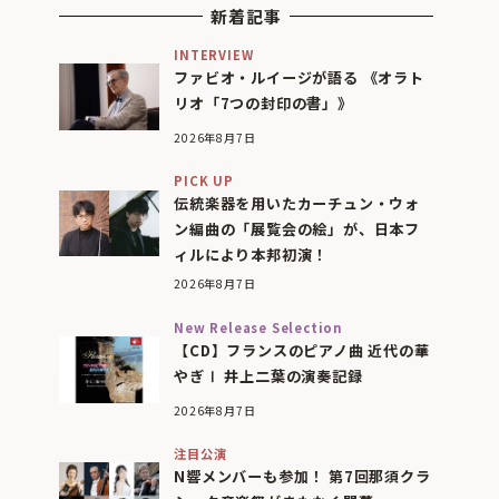
新着記事
INTERVIEW
ファビオ・ルイージが語る 《オラト
リオ「7つの封印の書」》
2026年8月7日
PICK UP
伝統楽器を用いたカーチュン・ウォ
ン編曲の「展覧会の絵」が、日本フ
ィルにより本邦初演！
2026年8月7日
New Release Selection
【CD】フランスのピアノ曲 近代の華
やぎⅠ 井上二葉の演奏記録
2026年8月7日
注目公演
N響メンバーも参加！ 第7回那須クラ