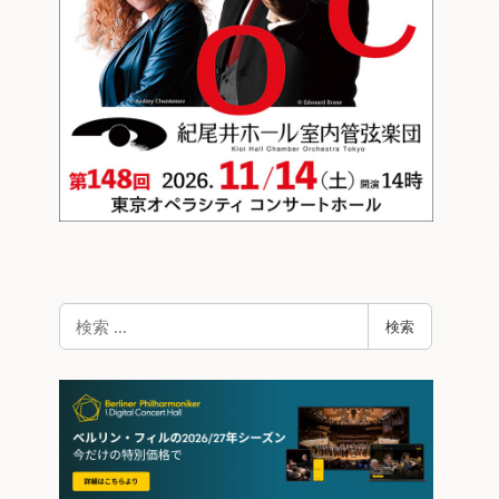
検
検索
索