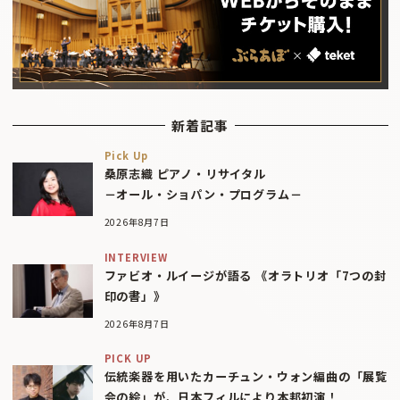
新着記事
Pick Up
桑原志織 ピアノ・リサイタル
－オール・ショパン・プログラム－
2026年8月7日
INTERVIEW
ファビオ・ルイージが語る 《オラトリオ「7つの封
印の書」》
2026年8月7日
PICK UP
伝統楽器を用いたカーチュン・ウォン編曲の「展覧
会の絵」が、日本フィルにより本邦初演！