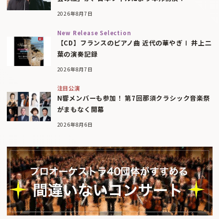
2026年8月7日
New Release Selection
【CD】フランスのピアノ曲 近代の華やぎⅠ 井上二
葉の演奏記録
2026年8月7日
注目公演
N響メンバーも参加！ 第7回那須クラシック音楽祭
がまもなく開幕
2026年8月6日