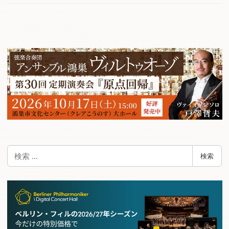
検
検索
索