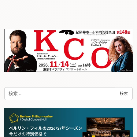
検
検索
索