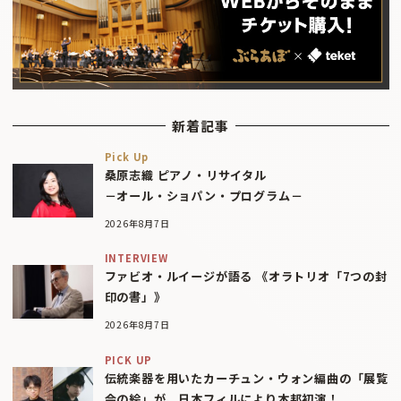
新着記事
Pick Up
桑原志織 ピアノ・リサイタル
－オール・ショパン・プログラム－
2026年8月7日
INTERVIEW
ファビオ・ルイージが語る 《オラトリオ「7つの封
印の書」》
2026年8月7日
PICK UP
伝統楽器を用いたカーチュン・ウォン編曲の「展覧
会の絵」が、日本フィルにより本邦初演！