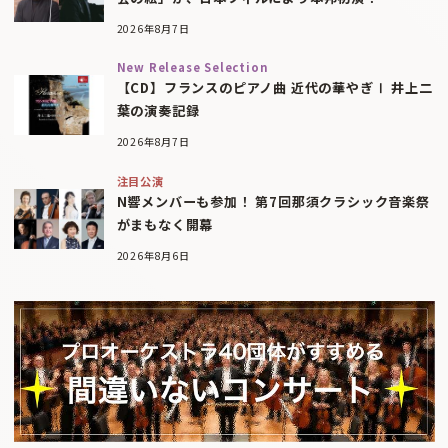
2026年8月7日
New Release Selection
【CD】フランスのピアノ曲 近代の華やぎⅠ 井上二
葉の演奏記録
2026年8月7日
注目公演
N響メンバーも参加！ 第7回那須クラシック音楽祭
がまもなく開幕
2026年8月6日