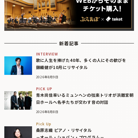
新着記事
INTERVIEW
歌に人生を捧げた40年、多くの人にその歓びを
錦織健が10月にリサイタル
2026年8月9日
PICK UP
青木尚佳率いるミュンヘンの弦楽トリオが浜離宮朝
日ホールへ――名手たちが交わす音の対話
2026年8月8日
Pick Up
桑原志織 ピアノ・リサイタル
－オール・ショパン・プログラム－