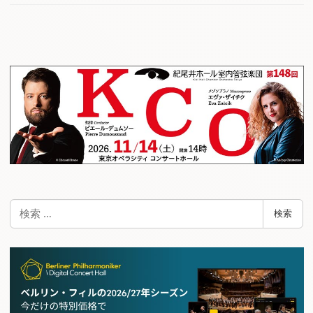
検
検索
索