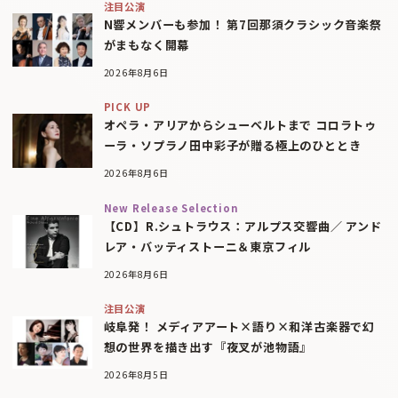
注目公演
N響メンバーも参加！ 第7回那須クラシック音楽祭
がまもなく開幕
2026年8月6日
PICK UP
オペラ・アリアからシューベルトまで コロラトゥ
ーラ・ソプラノ田中彩子が贈る極上のひととき
2026年8月6日
New Release Selection
【CD】R.シュトラウス：アルプス交響曲／ アンド
レア・バッティストーニ＆東京フィル
2026年8月6日
注目公演
岐阜発！ メディアアート×語り×和洋古楽器で幻
想の世界を描き出す『夜叉が池物語』
2026年8月5日