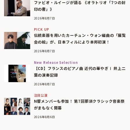
ファビオ・ルイージが語る 《オラトリオ「7つの封
印の書」》
2026年8月7日
PICK UP
伝統楽器を用いたカーチュン・ウォン編曲の「展覧
会の絵」が、日本フィルにより本邦初演！
2026年8月7日
New Release Selection
【CD】フランスのピアノ曲 近代の華やぎⅠ 井上二
葉の演奏記録
2026年8月7日
注目公演
N響メンバーも参加！ 第7回那須クラシック音楽祭
がまもなく開幕
2026年8月6日