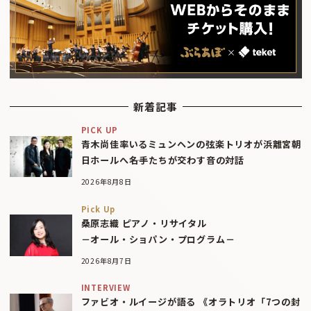
新着記事
PICK UP
青木尚佳率いるミュンヘンの弦楽トリオが浜離宮朝
日ホールへ――名手たちが交わす音の対話
2026年8月8日
Pick Up
桑原志織 ピアノ・リサイタル
－オール・ショパン・プログラム－
2026年8月7日
INTERVIEW
ファビオ・ルイージが語る 《オラトリオ「7つの封