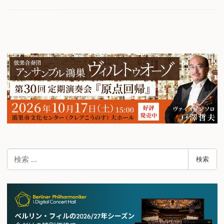
検
検索
索