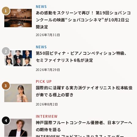
NEWS
あの感動をスクリーンで再び！ 第19回ショパンコ
ンクールの映画“ショパコンシネマ”が10月2日公
開決定
2026年7月31日
NEWS
第50回ピティナ・ピアノコンペティション特級、
セミファイナリスト6名が決定
2026年7月29日
PICK UP
国際的に活躍する実力派ヴァイオリニスト松本紘佳
が奏でる極上の響き
2026年8月2日
INTERVIEW
神戸国際フルートコンクール優勝者、日本ツアーへ
の期待を語る
INTERVIEW ファビアン・ヨハネス・エッガー