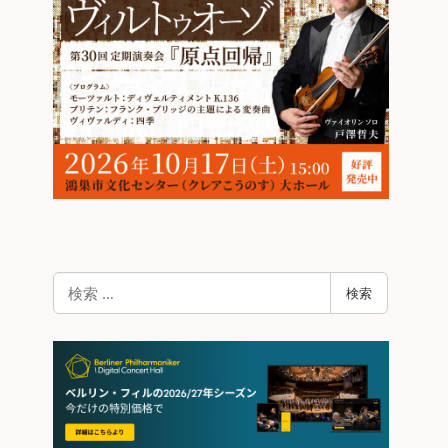
検
検索
索