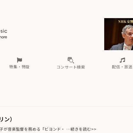
ール
（毎月更新）
東
電子版（無料・月刊）
トピックス
関西
フェスタサマーミューザKAWASAKI 2026
北海道・東北
注目公演
配布場所
インタビュー
中部
定期購読
中国・四国
CD新譜
N響＆東響 《7つ
九州・沖縄
書籍近刊
ロが推す！間違いないオーケストラコンサート
過去の特集
の先と
ブ配信スケジュール
さ
オーケストラの楽屋から
た
な
有料ライブ配信スケジュール
は
ま
や
海の向こうの音楽家
ら
わ
Aからの
載
特集・特設
配信・放送
コンサート検索
ール
（毎月更新）
東
電子版（無料・月刊）
トピックス
関西
フェスタサマーミューザKAWASAKI 2026
北海道・東北
注目公演
配布場所
インタビュー
中部
定期購読
中国・四国
CD新譜
N響＆東響 《7つ
九州・沖縄
書籍近刊
ロが推す！間違いないオーケストラコンサート
過去の特集
の先と
ブ配信スケジュール
さ
オーケストラの楽屋から
た
な
有料ライブ配信スケジュール
は
ま
や
海の向こうの音楽家
ら
わ
Aからの
載
リン）
が音楽監督を務める『ビヨンド・ …続きを読む>>