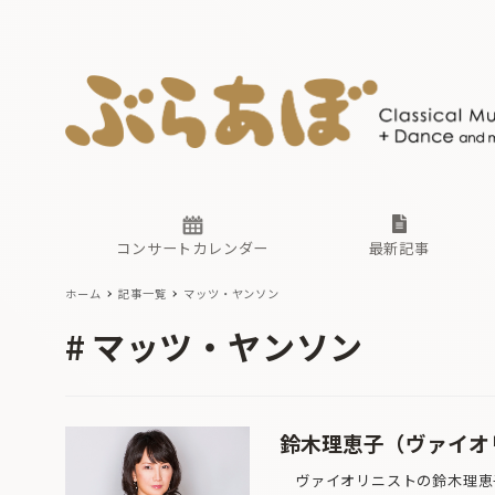
ニュース
ヤマハホ
番組一覧
東京・関
ぶらあぼ
現場のプ
古楽とそ
無料ライ
あ
か
過去の連
コンサートカレンダー
最新記事
ホーム
記事一覧
マッツ・ヤンソン
ニュース
ヤマハホ
番組一覧
東京・関
ぶらあぼ
マッツ・ヤンソン
現場のプ
古楽とそ
無料ライ
あ
か
過去の連
鈴木理恵子（ヴァイオ
ヴァイオリニストの鈴木理恵子