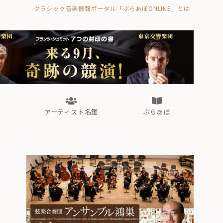
クラシック音楽情報ポータル「ぶらあぼONLINE」とは
の封印の書》
海外公演
FROM編集部
眺望
ぶらあぼブラス！
フォルテピアノ・オデッセイ
アーティスト名鑑
ぶらあぼ
の封印の書》
海外公演
FROM編集部
眺望
ぶらあぼブラス！
フォルテピアノ・オデッセイ