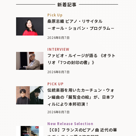
新着記事
Pick Up
桑原志織 ピアノ・リサイタル
－オール・ショパン・プログラム－
2026年8月7日
INTERVIEW
ファビオ・ルイージが語る 《オラト
リオ「7つの封印の書」》
2026年8月7日
PICK UP
伝統楽器を用いたカーチュン・ウォ
ン編曲の「展覧会の絵」が、日本フ
ィルにより本邦初演！
2026年8月7日
New Release Selection
【CD】フランスのピアノ曲 近代の華