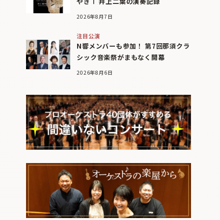
やぎⅠ 井上二葉の演奏記録
2026年8月7日
注目公演
N響メンバーも参加！ 第7回那須クラ
シック音楽祭がまもなく開幕
2026年8月6日