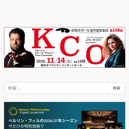
検
検索
索