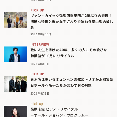
PICK UP
ヴァン・カイック弦楽四重奏団が2年ぶりの来日！
明晰な造形と温かな手ざわりで味わう室内楽の愉し
み
2026年8月10日
INTERVIEW
歌に人生を捧げた40年、多くの人にその歓びを
錦織健が10月にリサイタル
2026年8月9日
PICK UP
青木尚佳率いるミュンヘンの弦楽トリオが浜離宮朝
日ホールへ――名手たちが交わす音の対話
2026年8月8日
Pick Up
桑原志織 ピアノ・リサイタル
－オール・ショパン・プログラム－