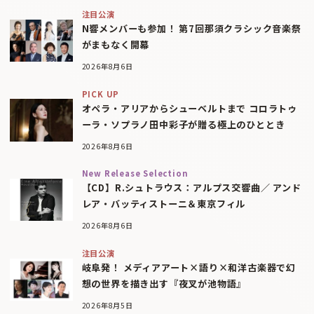
注目公演
N響メンバーも参加！ 第7回那須クラシック音楽祭
がまもなく開幕
2026年8月6日
PICK UP
オペラ・アリアからシューベルトまで コロラトゥ
ーラ・ソプラノ田中彩子が贈る極上のひととき
2026年8月6日
New Release Selection
【CD】R.シュトラウス：アルプス交響曲／ アンド
レア・バッティストーニ＆東京フィル
2026年8月6日
注目公演
岐阜発！ メディアアート×語り×和洋古楽器で幻
想の世界を描き出す『夜叉が池物語』
2026年8月5日