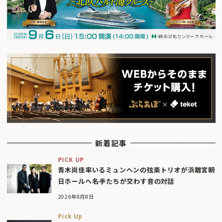
新着記事
PICK UP
青木尚佳率いるミュンヘンの弦楽トリオが浜離宮朝
日ホールへ――名手たちが交わす音の対話
2026年8月8日
Pick Up