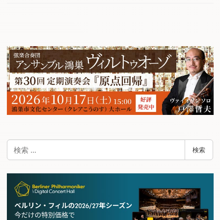
検
検索
索