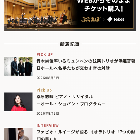
新着記事
PICK UP
青木尚佳率いるミュンヘンの弦楽トリオが浜離宮朝
日ホールへ――名手たちが交わす音の対話
2026年8月8日
Pick Up
桑原志織 ピアノ・リサイタル
－オール・ショパン・プログラム－
2026年8月7日
INTERVIEW
ファビオ・ルイージが語る 《オラトリオ「7つの封
印の書」》