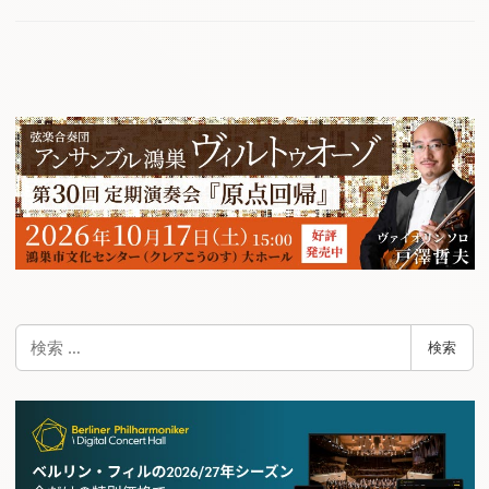
検
検索
索