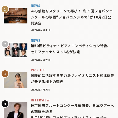
NEWS
あの感動をスクリーンで再び！ 第19回ショパンコ
ンクールの映画“ショパコンシネマ”が10月2日公
開決定
2026年7月31日
NEWS
第50回ピティナ・ピアノコンペティション特級、
セミファイナリスト6名が決定
2026年7月29日
PICK UP
国際的に活躍する実力派ヴァイオリニスト松本紘佳
が奏でる極上の響き
2026年8月2日
INTERVIEW
神戸国際フルートコンクール優勝者、日本ツアーへ
の期待を語る
INTERVIEW ファビアン・ヨハネス・エッガー