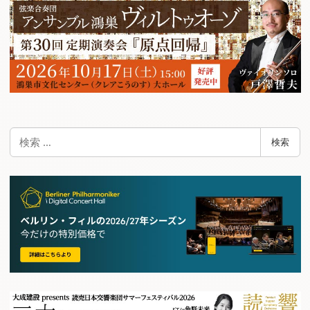
検
検索
索