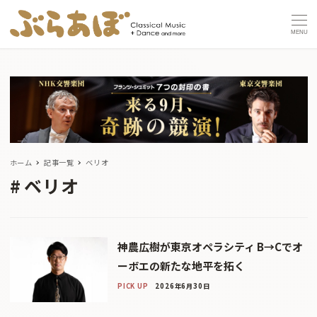
MENU
ホーム
記事一覧
ベリオ
ベリオ
神農広樹が東京オペラシティ B→Cでオ
ーボエの新たな地平を拓く
PICK UP
2026年6月30日