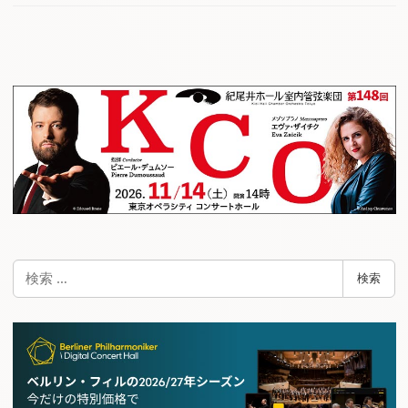
検
検索
索