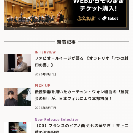
新着記事
INTERVIEW
ファビオ・ルイージが語る 《オラトリオ「7つの封
印の書」》
2026年8月7日
PICK UP
伝統楽器を用いたカーチュン・ウォン編曲の「展覧
会の絵」が、日本フィルにより本邦初演！
2026年8月7日
New Release Selection
【CD】フランスのピアノ曲 近代の華やぎⅠ 井上二
葉の演奏記録