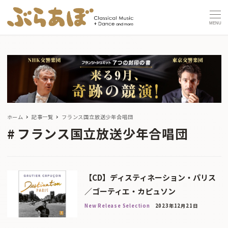
MENU
ホーム
記事一覧
フランス国立放送少年合唱団
フランス国立放送少年合唱団
【CD】ディスティネーション・パリス
／ゴーティエ・カピュソン
New Release Selection
2023年12月21日