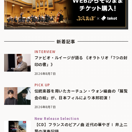
新着記事
INTERVIEW
ファビオ・ルイージが語る 《オラトリオ「7つの封
印の書」》
2026年8月7日
PICK UP
伝統楽器を用いたカーチュン・ウォン編曲の「展覧
会の絵」が、日本フィルにより本邦初演！
2026年8月7日
New Release Selection
【CD】フランスのピアノ曲 近代の華やぎⅠ 井上二
葉の演奏記録