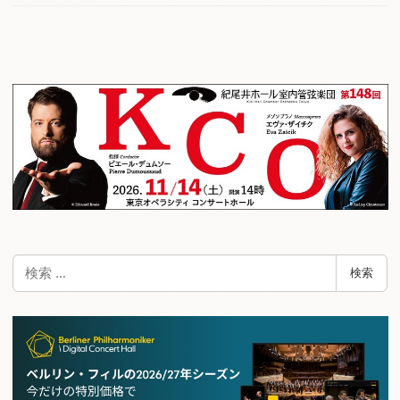
検
検索
索