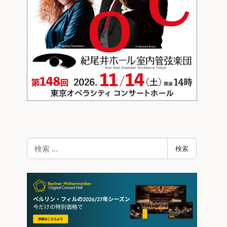
検
検索
索