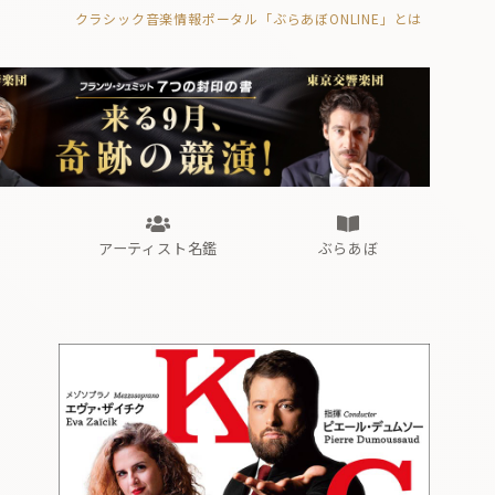
クラシック音楽情報ポータル「ぶらあぼONLINE」とは
の封印の書》
海外公演
FROM編集部
眺望
ぶらあぼブラス！
フォルテピアノ・オデッセイ
アーティスト名鑑
ぶらあぼ
の封印の書》
海外公演
FROM編集部
眺望
ぶらあぼブラス！
フォルテピアノ・オデッセイ