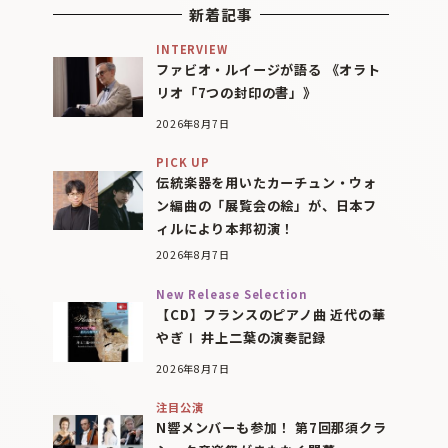
新着記事
INTERVIEW
ファビオ・ルイージが語る 《オラト
リオ「7つの封印の書」》
2026年8月7日
PICK UP
伝統楽器を用いたカーチュン・ウォ
ン編曲の「展覧会の絵」が、日本フ
ィルにより本邦初演！
2026年8月7日
New Release Selection
【CD】フランスのピアノ曲 近代の華
やぎⅠ 井上二葉の演奏記録
2026年8月7日
注目公演
N響メンバーも参加！ 第7回那須クラ