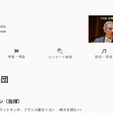
ール
（毎月更新）
東
電子版（無料・月刊）
トピックス
関西
フェスタサマーミューザKAWASAKI 2026
北海道・東北
注目公演
配布場所
インタビュー
中部
定期購読
中国・四国
CD新譜
N響＆東響 《7つ
九州・沖縄
書籍近刊
ロが推す！間違いないオーケストラコンサート
過去の特集
の先と
ブ配信スケジュール
さ
オーケストラの楽屋から
た
な
有料ライブ配信スケジュール
は
ま
や
海の向こうの音楽家
ら
わ
Aからの
載
特集・特設
配信・放送
コンサート検索
ール
（毎月更新）
東
電子版（無料・月刊）
トピックス
関西
フェスタサマーミューザKAWASAKI 2026
北海道・東北
注目公演
配布場所
インタビュー
中部
定期購読
中国・四国
CD新譜
N響＆東響 《7つ
九州・沖縄
書籍近刊
楽団
ロが推す！間違いないオーケストラコンサート
過去の特集
の先と
ブ配信スケジュール
さ
オーケストラの楽屋から
た
な
有料ライブ配信スケジュール
は
ま
や
海の向こうの音楽家
ら
わ
Aからの
載
ン（指揮）
ットキンが、フランス国立リヨン …続きを読む>>