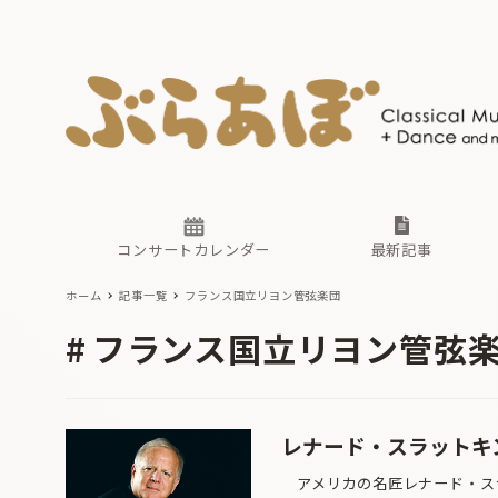
ニュース
ヤマハホ
番組一覧
東京・関
ぶらあぼ
現場のプ
古楽とそ
無料ライ
あ
か
過去の連
コンサートカレンダー
最新記事
ホーム
記事一覧
フランス国立リヨン管弦楽団
ニュース
ヤマハホ
番組一覧
東京・関
ぶらあぼ
フランス国立リヨン管弦
現場のプ
古楽とそ
無料ライ
あ
か
過去の連
レナード・スラットキ
アメリカの名匠レナード・スラ