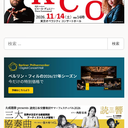
検
検索
索