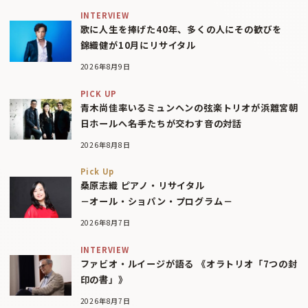
INTERVIEW
歌に人生を捧げた40年、多くの人にその歓びを
錦織健が10月にリサイタル
2026年8月9日
PICK UP
青木尚佳率いるミュンヘンの弦楽トリオが浜離宮朝
日ホールへ――名手たちが交わす音の対話
2026年8月8日
Pick Up
桑原志織 ピアノ・リサイタル
－オール・ショパン・プログラム－
2026年8月7日
INTERVIEW
ファビオ・ルイージが語る 《オラトリオ「7つの封
印の書」》
2026年8月7日