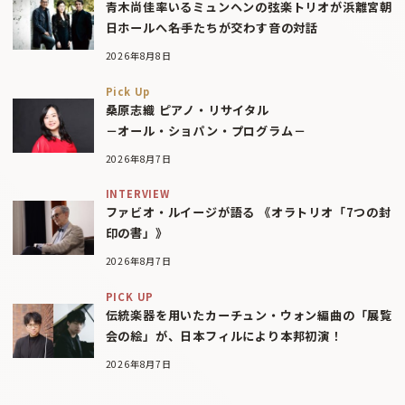
青木尚佳率いるミュンヘンの弦楽トリオが浜離宮朝
日ホールへ――名手たちが交わす音の対話
2026年8月8日
Pick Up
桑原志織 ピアノ・リサイタル
－オール・ショパン・プログラム－
2026年8月7日
INTERVIEW
ファビオ・ルイージが語る 《オラトリオ「7つの封
印の書」》
2026年8月7日
PICK UP
伝統楽器を用いたカーチュン・ウォン編曲の「展覧
会の絵」が、日本フィルにより本邦初演！
2026年8月7日