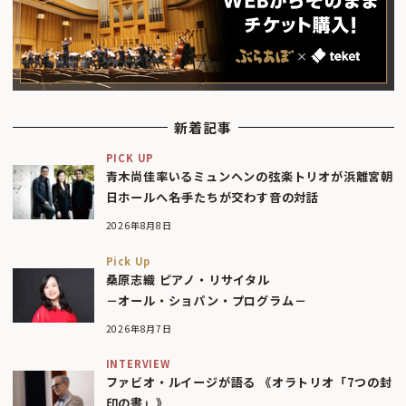
新着記事
PICK UP
青木尚佳率いるミュンヘンの弦楽トリオが浜離宮朝
日ホールへ――名手たちが交わす音の対話
2026年8月8日
Pick Up
桑原志織 ピアノ・リサイタル
－オール・ショパン・プログラム－
2026年8月7日
INTERVIEW
ファビオ・ルイージが語る 《オラトリオ「7つの封
印の書」》