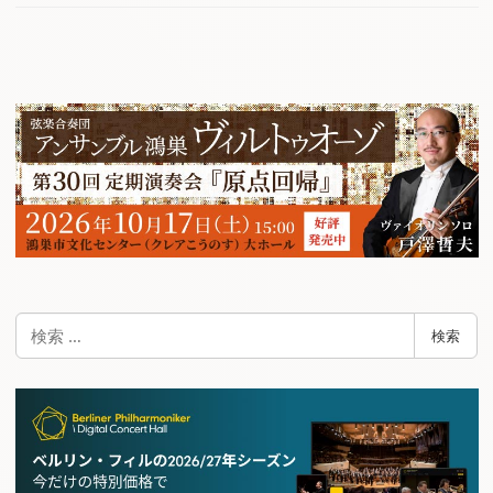
検
検索
索