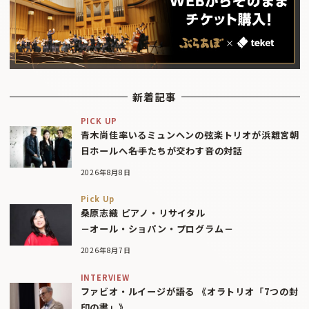
新着記事
PICK UP
青木尚佳率いるミュンヘンの弦楽トリオが浜離宮朝
日ホールへ――名手たちが交わす音の対話
2026年8月8日
Pick Up
桑原志織 ピアノ・リサイタル
－オール・ショパン・プログラム－
2026年8月7日
INTERVIEW
ファビオ・ルイージが語る 《オラトリオ「7つの封
印の書」》