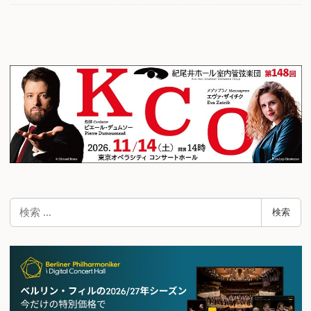
検
検索
索