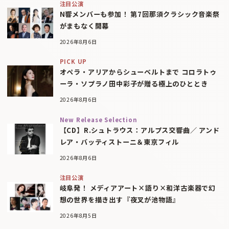
注目公演
N響メンバーも参加！ 第7回那須クラシック音楽祭
がまもなく開幕
2026年8月6日
PICK UP
オペラ・アリアからシューベルトまで コロラトゥ
ーラ・ソプラノ田中彩子が贈る極上のひととき
2026年8月6日
New Release Selection
【CD】R.シュトラウス：アルプス交響曲／ アンド
レア・バッティストーニ＆東京フィル
2026年8月6日
注目公演
岐阜発！ メディアアート×語り×和洋古楽器で幻
想の世界を描き出す『夜叉が池物語』
2026年8月5日