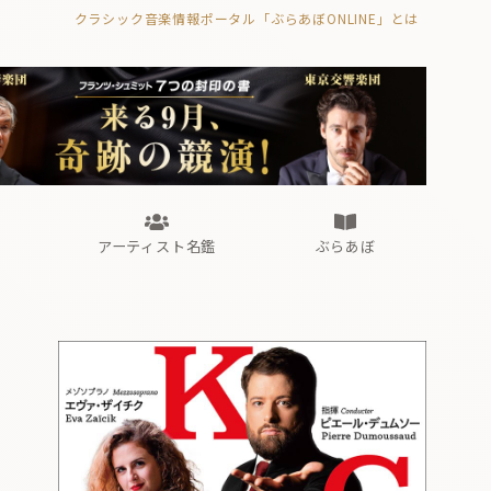
クラシック音楽情報ポータル「ぶらあぼONLINE」とは
の封印の書》
海外公演
FROM編集部
眺望
ぶらあぼブラス！
フォルテピアノ・オデッセイ
アーティスト名鑑
ぶらあぼ
の封印の書》
海外公演
FROM編集部
眺望
ぶらあぼブラス！
フォルテピアノ・オデッセイ