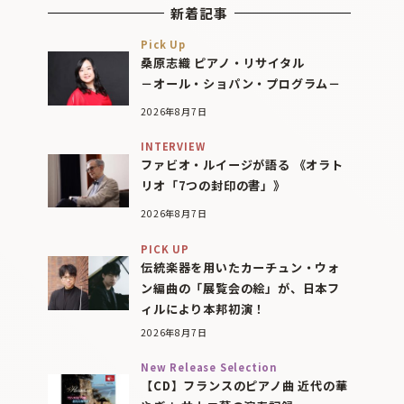
新着記事
Pick Up
桑原志織 ピアノ・リサイタル
－オール・ショパン・プログラム－
2026年8月7日
INTERVIEW
ファビオ・ルイージが語る 《オラト
リオ「7つの封印の書」》
2026年8月7日
PICK UP
伝統楽器を用いたカーチュン・ウォ
ン編曲の「展覧会の絵」が、日本フ
ィルにより本邦初演！
2026年8月7日
New Release Selection
【CD】フランスのピアノ曲 近代の華