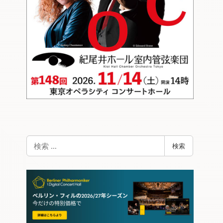
検
検索
索