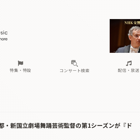
ール
（毎月更新）
東
電子版（無料・月刊）
トピックス
関西
フェスタサマーミューザKAWASAKI 2026
北海道・東北
注目公演
配布場所
インタビュー
中部
定期購読
中国・四国
CD新譜
N響＆東響 《7つ
九州・沖縄
書籍近刊
ロが推す！間違いないオーケストラコンサート
過去の特集
の先と
ブ配信スケジュール
さ
オーケストラの楽屋から
た
な
有料ライブ配信スケジュール
は
ま
や
海の向こうの音楽家
ら
わ
Aからの
載
特集・特設
配信・放送
コンサート検索
ール
（毎月更新）
東
電子版（無料・月刊）
トピックス
関西
フェスタサマーミューザKAWASAKI 2026
北海道・東北
注目公演
配布場所
インタビュー
中部
定期購読
中国・四国
CD新譜
N響＆東響 《7つ
九州・沖縄
書籍近刊
ロが推す！間違いないオーケストラコンサート
過去の特集
の先と
ブ配信スケジュール
さ
オーケストラの楽屋から
た
な
有料ライブ配信スケジュール
は
ま
や
海の向こうの音楽家
ら
わ
Aからの
載
都・新国立劇場舞踊芸術監督の第1シーズンが『ド