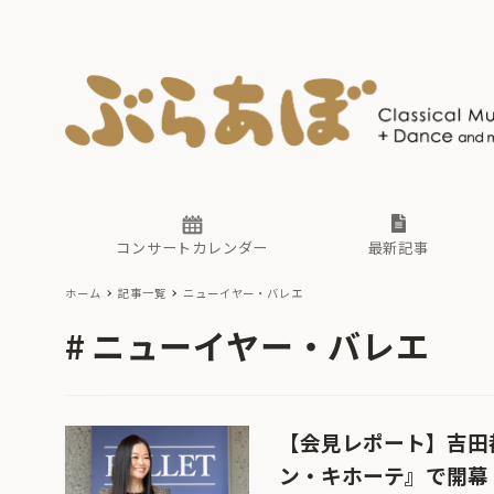
ニュース
ヤマハホ
番組一覧
東京・関
ぶらあぼ
現場のプ
古楽とそ
無料ライ
あ
か
過去の連
コンサートカレンダー
最新記事
ホーム
記事一覧
ニューイヤー・バレエ
ニュース
ヤマハホ
番組一覧
東京・関
ぶらあぼ
ニューイヤー・バレエ
現場のプ
古楽とそ
無料ライ
あ
か
過去の連
【会見レポート】吉田
ン・キホーテ』で開幕