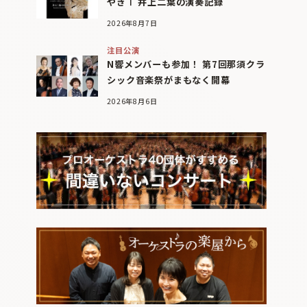
やぎⅠ 井上二葉の演奏記録
2026年8月7日
注目公演
N響メンバーも参加！ 第7回那須クラ
シック音楽祭がまもなく開幕
2026年8月6日