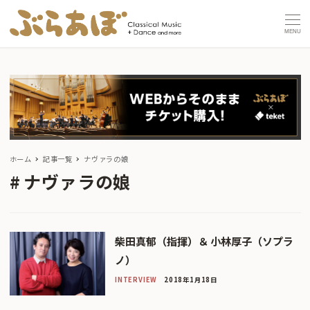
MENU
ホーム
記事一覧
ナヴァラの娘
ナヴァラの娘
柴田真郁（指揮）＆ 小林厚子（ソプラ
ノ）
INTERVIEW
2018年1月18日