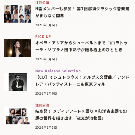
注目公演
N響メンバーも参加！ 第7回那須クラシック音楽祭
がまもなく開幕
2026年8月6日
PICK UP
オペラ・アリアからシューベルトまで コロラトゥ
ーラ・ソプラノ田中彩子が贈る極上のひととき
2026年8月6日
New Release Selection
【CD】R.シュトラウス：アルプス交響曲／ アンド
レア・バッティストーニ＆東京フィル
2026年8月6日
注目公演
岐阜発！ メディアアート×語り×和洋古楽器で幻
想の世界を描き出す『夜叉が池物語』
2026年8月5日