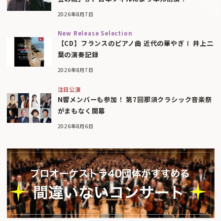
2026年8月7日
New Release Selection
【CD】フランスのピアノ曲 近代の華やぎⅠ 井上二
葉の演奏記録
2026年8月7日
注目公演
N響メンバーも参加！ 第7回那須クラシック音楽祭
がまもなく開幕
2026年8月6日