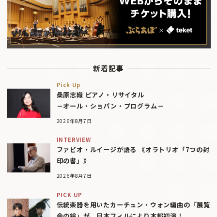
新着記事
Pick Up
桑原志織 ピアノ・リサイタル
－オール・ショパン・プログラム－
2026年8月7日
INTERVIEW
ファビオ・ルイージが語る 《オラトリオ「7つの封
印の書」》
2026年8月7日
PICK UP
伝統楽器を用いたカーチュン・ウォン編曲の「展覧
会の絵」が、日本フィルにより本邦初演！