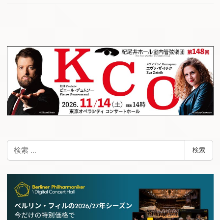
検
検索
索