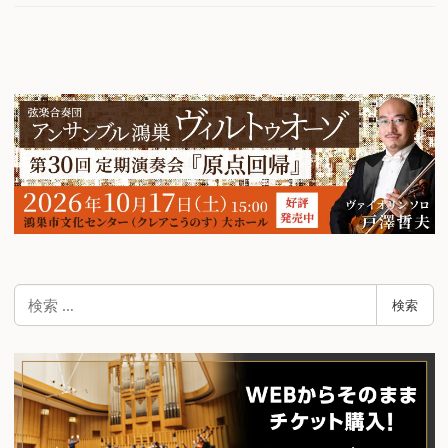
検
検索
索