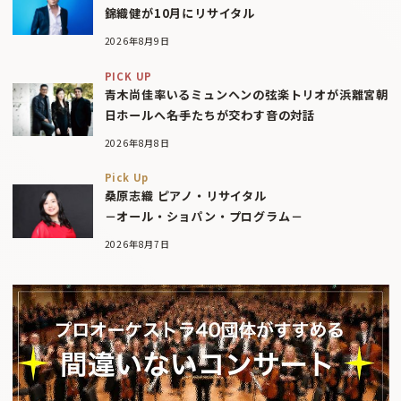
錦織健が10月にリサイタル
2026年8月9日
PICK UP
青木尚佳率いるミュンヘンの弦楽トリオが浜離宮朝
日ホールへ――名手たちが交わす音の対話
2026年8月8日
Pick Up
桑原志織 ピアノ・リサイタル
－オール・ショパン・プログラム－
2026年8月7日