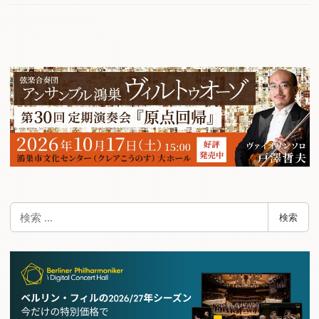
検
検索
索