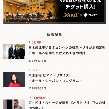
新着記事
PICK UP
青木尚佳率いるミュンヘンの弦楽トリオが浜離宮朝
日ホールへ――名手たちが交わす音の対話
2026年8月8日
Pick Up
桑原志織 ピアノ・リサイタル
－オール・ショパン・プログラム－
2026年8月7日
INTERVIEW
ファビオ・ルイージが語る 《オラトリオ「7つの封
印の書」》