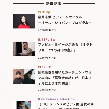
新着記事
Pick Up
桑原志織 ピアノ・リサイタル
－オール・ショパン・プログラム－
2026年8月7日
INTERVIEW
ファビオ・ルイージが語る 《オラト
リオ「7つの封印の書」》
2026年8月7日
PICK UP
伝統楽器を用いたカーチュン・ウォ
ン編曲の「展覧会の絵」が、日本フ
ィルにより本邦初演！
2026年8月7日
New Release Selection
【CD】フランスのピアノ曲 近代の華