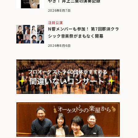
やぎⅠ 井上二葉の演奏記録
2026年8月7日
注目公演
N響メンバーも参加！ 第7回那須クラ
シック音楽祭がまもなく開幕
2026年8月6日