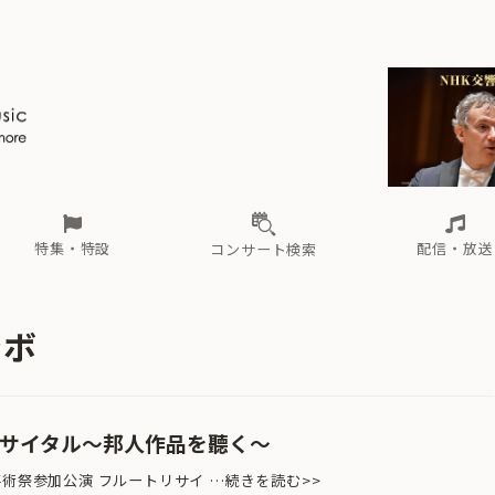
ール
（毎月更新）
東
電子版（無料・月刊）
トピックス
関西
フェスタサマーミューザKAWASAKI 2026
北海道・東北
注目公演
配布場所
インタビュー
中部
定期購読
中国・四国
CD新譜
N響＆東響 《7つ
九州・沖縄
書籍近刊
ロが推す！間違いないオーケストラコンサート
過去の特集
の先と
ブ配信スケジュール
さ
オーケストラの楽屋から
た
な
有料ライブ配信スケジュール
は
ま
や
海の向こうの音楽家
ら
わ
Aからの
載
特集・特設
配信・放送
コンサート検索
ール
（毎月更新）
東
電子版（無料・月刊）
トピックス
関西
フェスタサマーミューザKAWASAKI 2026
北海道・東北
注目公演
配布場所
インタビュー
中部
定期購読
中国・四国
CD新譜
N響＆東響 《7つ
九州・沖縄
書籍近刊
ラボ
ロが推す！間違いないオーケストラコンサート
過去の特集
の先と
ブ配信スケジュール
さ
オーケストラの楽屋から
た
な
有料ライブ配信スケジュール
は
ま
や
海の向こうの音楽家
ら
わ
Aからの
載
リサイタル〜邦人作品を聽く〜
芸術祭参加公演 フルートリサイ …続きを読む>>