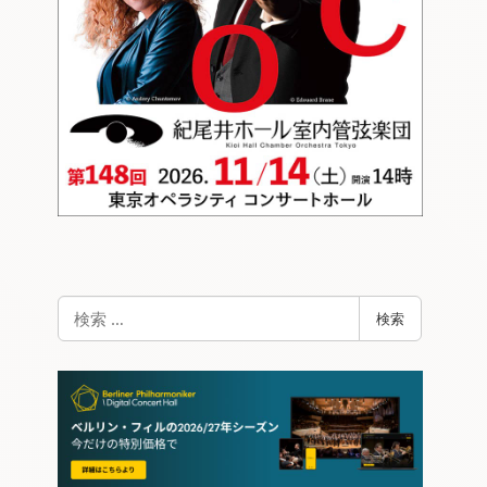
検
検索
索