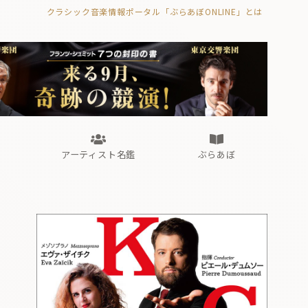
クラシック音楽情報ポータル「ぶらあぼONLINE」とは
の封印の書》
海外公演
FROM編集部
眺望
ぶらあぼブラス！
フォルテピアノ・オデッセイ
アーティスト名鑑
ぶらあぼ
の封印の書》
海外公演
FROM編集部
眺望
ぶらあぼブラス！
フォルテピアノ・オデッセイ