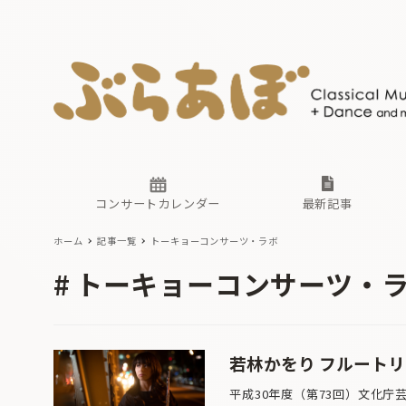
ニュース
ヤマハホ
番組一覧
東京・関
ぶらあぼ
現場のプ
古楽とそ
無料ライ
あ
か
過去の連
コンサートカレンダー
最新記事
ホーム
記事一覧
トーキョーコンサーツ・ラボ
ニュース
ヤマハホ
番組一覧
東京・関
ぶらあぼ
トーキョーコンサーツ・
現場のプ
古楽とそ
無料ライ
あ
か
過去の連
若林かをり フルート
平成30年度（第73回）文化庁