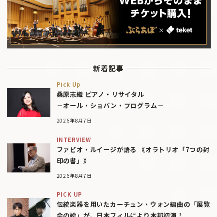
新着記事
Pick Up
桑原志織 ピアノ・リサイタル
－オール・ショパン・プログラム－
2026年8月7日
INTERVIEW
ファビオ・ルイージが語る 《オラトリオ「7つの封
印の書」》
2026年8月7日
PICK UP
伝統楽器を用いたカーチュン・ウォン編曲の「展覧
会の絵」が、日本フィルにより本邦初演！