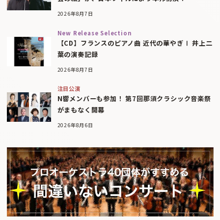
2026年8月7日
New Release Selection
【CD】フランスのピアノ曲 近代の華やぎⅠ 井上二
葉の演奏記録
2026年8月7日
注目公演
N響メンバーも参加！ 第7回那須クラシック音楽祭
がまもなく開幕
2026年8月6日