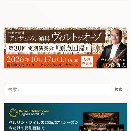
検
検索
索