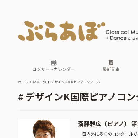
ニュース
ヤマハホ
番組一覧
東京・関
ぶらあぼ
現場のプ
古楽とそ
無料ライ
あ
か
過去の連
コンサートカレンダー
最新記事
ホーム
記事一覧
デザインK国際ピアノコンクール
ニュース
ヤマハホ
番組一覧
東京・関
ぶらあぼ
デザインK国際ピアノコン
現場のプ
古楽とそ
無料ライ
あ
か
過去の連
斎藤雅広（ピアノ） 第
国内外に多くのコンクールが存