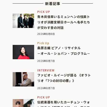
新着記事
PICK UP
青木尚佳率いるミュンヘンの弦楽ト
リオが浜離宮朝日ホールへ――名手たち
が交わす音の対話
2026年8月8日
Pick Up
桑原志織 ピアノ・リサイタル
－オール・ショパン・プログラム－
2026年8月7日
INTERVIEW
ファビオ・ルイージが語る 《オラト
リオ「7つの封印の書」》
2026年8月7日
PICK UP
伝統楽器を用いたカーチュン・ウォ