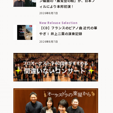
ン編曲の「展覧会の絵」が、日本フ
ィルにより本邦初演！
2026年8月7日
New Release Selection
【CD】フランスのピアノ曲 近代の華
やぎⅠ 井上二葉の演奏記録
2026年8月7日