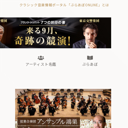
クラシック音楽情報ポータル「ぶらあぼONLINE」とは
の封印の書》
海外公演
FROM編集部
眺望
ぶらあぼブラス！
フォルテピアノ・オデッセイ
アーティスト名鑑
ぶらあぼ
の封印の書》
海外公演
FROM編集部
眺望
ぶらあぼブラス！
フォルテピアノ・オデッセイ