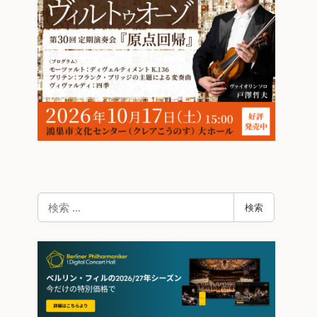
検
検索
索