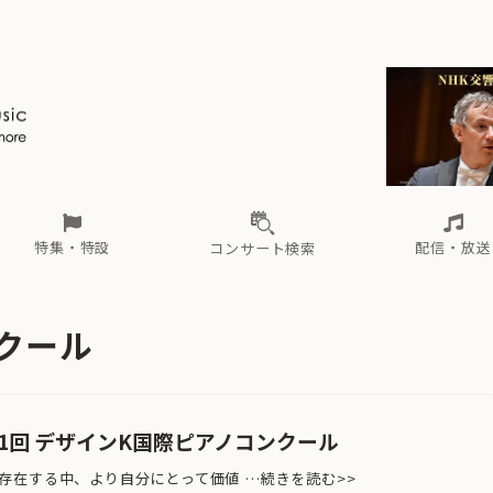
ール
（毎月更新）
東
電子版（無料・月刊）
トピックス
関西
フェスタサマーミューザKAWASAKI 2026
北海道・東北
注目公演
配布場所
インタビュー
中部
定期購読
中国・四国
CD新譜
N響＆東響 《7つ
九州・沖縄
書籍近刊
ロが推す！間違いないオーケストラコンサート
過去の特集
の先と
ブ配信スケジュール
さ
オーケストラの楽屋から
た
な
有料ライブ配信スケジュール
は
ま
や
海の向こうの音楽家
ら
わ
Aからの
載
特集・特設
配信・放送
コンサート検索
ール
（毎月更新）
東
電子版（無料・月刊）
トピックス
関西
フェスタサマーミューザKAWASAKI 2026
北海道・東北
注目公演
配布場所
インタビュー
中部
定期購読
中国・四国
CD新譜
N響＆東響 《7つ
九州・沖縄
書籍近刊
クール
ロが推す！間違いないオーケストラコンサート
過去の特集
の先と
ブ配信スケジュール
さ
オーケストラの楽屋から
た
な
有料ライブ配信スケジュール
は
ま
や
海の向こうの音楽家
ら
わ
Aからの
載
1回 デザインK国際ピアノコンクール
在する中、より自分にとって価値 …続きを読む>>