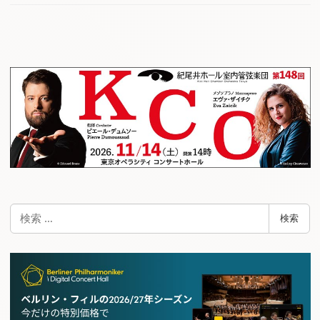
検
検索
索