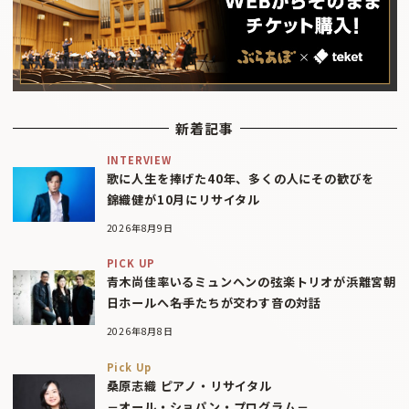
新着記事
INTERVIEW
歌に人生を捧げた40年、多くの人にその歓びを
錦織健が10月にリサイタル
2026年8月9日
PICK UP
青木尚佳率いるミュンヘンの弦楽トリオが浜離宮朝
日ホールへ――名手たちが交わす音の対話
2026年8月8日
Pick Up
桑原志織 ピアノ・リサイタル
－オール・ショパン・プログラム－