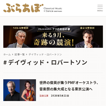
MENU
ホーム
記事一覧
デイヴィッド・ロバートソン
デイヴィッド・ロバートソン
世界の俊英が集うPMFオーケストラ、
音楽祭の集大成となる東京公演へ
注目公演
2026年5月21日