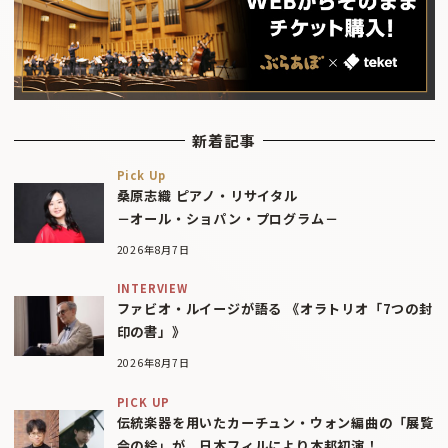
新着記事
Pick Up
桑原志織 ピアノ・リサイタル
－オール・ショパン・プログラム－
2026年8月7日
INTERVIEW
ファビオ・ルイージが語る 《オラトリオ「7つの封
印の書」》
2026年8月7日
PICK UP
伝統楽器を用いたカーチュン・ウォン編曲の「展覧
会の絵」が、日本フィルにより本邦初演！