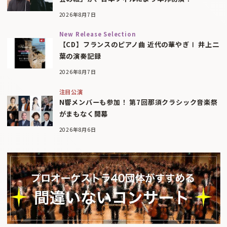
2026年8月7日
New Release Selection
【CD】フランスのピアノ曲 近代の華やぎⅠ 井上二
葉の演奏記録
2026年8月7日
注目公演
N響メンバーも参加！ 第7回那須クラシック音楽祭
がまもなく開幕
2026年8月6日