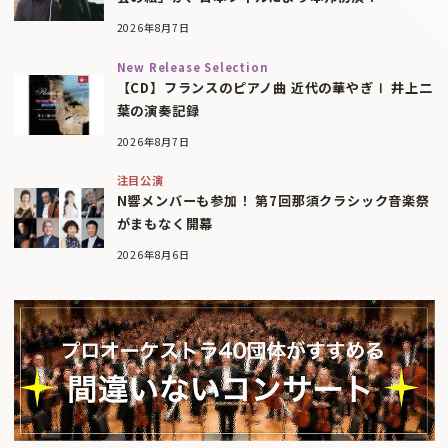
2026年8月7日
New Release Selection
【CD】フランスのピアノ曲 近代の華やぎⅠ 井上二
葉の演奏記録
2026年8月7日
注目公演
N響メンバーも参加！ 第7回那須クラシック音楽祭
がまもなく開幕
2026年8月6日