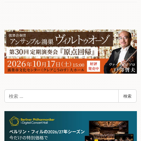
検
検索
索