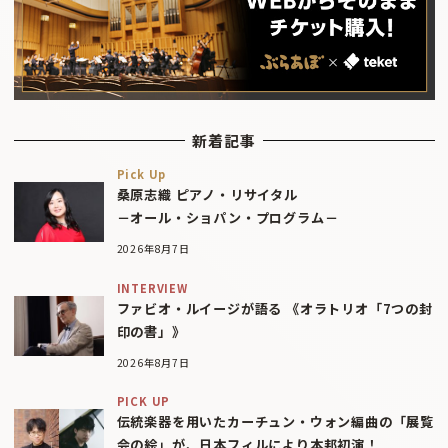
新着記事
Pick Up
桑原志織 ピアノ・リサイタル
－オール・ショパン・プログラム－
2026年8月7日
INTERVIEW
ファビオ・ルイージが語る 《オラトリオ「7つの封
印の書」》
2026年8月7日
PICK UP
伝統楽器を用いたカーチュン・ウォン編曲の「展覧
会の絵」が、日本フィルにより本邦初演！