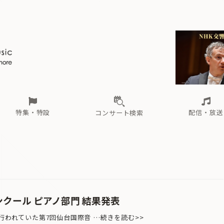
ール
（毎月更新）
東
電子版（無料・月刊）
トピックス
関西
フェスタサマーミューザKAWASAKI 2026
北海道・東北
注目公演
配布場所
インタビュー
中部
定期購読
中国・四国
CD新譜
N響＆東響 《7つ
九州・沖縄
書籍近刊
ロが推す！間違いないオーケストラコンサート
過去の特集
の先と
ブ配信スケジュール
さ
オーケストラの楽屋から
た
な
有料ライブ配信スケジュール
は
ま
や
海の向こうの音楽家
ら
わ
Aからの
載
特集・特設
配信・放送
コンサート検索
ール
（毎月更新）
東
電子版（無料・月刊）
トピックス
関西
フェスタサマーミューザKAWASAKI 2026
北海道・東北
注目公演
配布場所
インタビュー
中部
定期購読
中国・四国
CD新譜
N響＆東響 《7つ
九州・沖縄
書籍近刊
ロが推す！間違いないオーケストラコンサート
過去の特集
の先と
ブ配信スケジュール
さ
オーケストラの楽屋から
た
な
有料ライブ配信スケジュール
は
ま
や
海の向こうの音楽家
ら
わ
Aからの
載
クール ピアノ部門 結果発表
行われていた第7回仙台国際音 …続きを読む>>