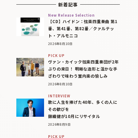
新着記事
New Release Selection
【CD】ハイドン：弦楽四重奏曲 第1
番、第41番、第82番／クァルテッ
ト・アルモニコ
2026年8月10日
PICK UP
ヴァン・カイック弦楽四重奏団が2年
ぶりの来日！ 明晰な造形と温かな手
ざわりで味わう室内楽の愉しみ
2026年8月10日
INTERVIEW
歌に人生を捧げた40年、多くの人に
その歓びを
錦織健が10月にリサイタル
2026年8月9日
PICK UP