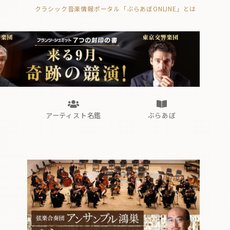
クラシック音楽情報ポータル「ぶらあぼONLINE」とは
の封印の書》
海外公演
FROM編集部
眺望
ぶらあぼブラス！
フォルテピアノ・オデッセイ
アーティスト名鑑
ぶらあぼ
の封印の書》
海外公演
FROM編集部
眺望
ぶらあぼブラス！
フォルテピアノ・オデッセイ