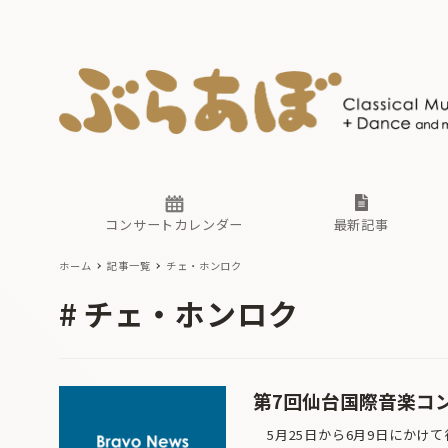
ニュース
ヤマハホ
番組一覧
東京・関
ぶらあぼ
現場のプ
古楽とそ
無料ライ
あ
か
過去の連
コンサートカレンダー
最新記事
ホーム
記事一覧
チェ・ホンロク
ニュース
ヤマハホ
番組一覧
東京・関
ぶらあぼ
チェ・ホンロク
現場のプ
古楽とそ
無料ライ
あ
か
過去の連
第7回仙台国際音楽コン
5月25日から6月9日にかけて