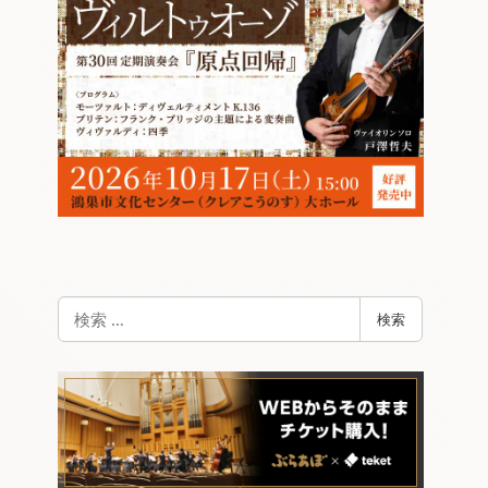
検
検索
索