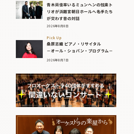
青木尚佳率いるミュンヘンの弦楽ト
リオが浜離宮朝日ホールへ――名手たち
が交わす音の対話
2026年8月8日
Pick Up
桑原志織 ピアノ・リサイタル
－オール・ショパン・プログラム－
2026年8月7日