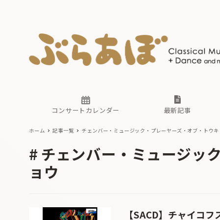
ニュース
ヤマハホ
番組一覧
東京・関
ぶらあぼ
現場のプ
古楽とそ
無料ライ
あ
か
過去の連
コンサートカレンダー
最新記事
ホーム
記事一覧
チェンバー・ミュージック・プレーヤーズ・オブ・トウキ
ニュース
ヤマハホ
番組一覧
東京・関
ぶらあぼ
チェンバー・ミュージッ
現場のプ
ョウ
古楽とそ
無料ライ
あ
か
過去の連
【SACD】チャイコ