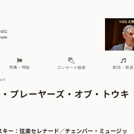
ール
（毎月更新）
東
電子版（無料・月刊）
トピックス
関西
フェスタサマーミューザKAWASAKI 2026
北海道・東北
注目公演
配布場所
インタビュー
中部
定期購読
中国・四国
CD新譜
N響＆東響 《7つ
九州・沖縄
書籍近刊
ロが推す！間違いないオーケストラコンサート
過去の特集
の先と
ブ配信スケジュール
さ
オーケストラの楽屋から
た
な
有料ライブ配信スケジュール
は
ま
や
海の向こうの音楽家
ら
わ
Aからの
載
特集・特設
配信・放送
コンサート検索
ョウ
ール
（毎月更新）
東
電子版（無料・月刊）
トピックス
関西
フェスタサマーミューザKAWASAKI 2026
北海道・東北
注目公演
配布場所
インタビュー
中部
定期購読
中国・四国
CD新譜
N響＆東響 《7つ
九州・沖縄
書籍近刊
ク・プレーヤーズ・オブ・トウキ
ロが推す！間違いないオーケストラコンサート
過去の特集
の先と
ブ配信スケジュール
さ
オーケストラの楽屋から
た
な
有料ライブ配信スケジュール
は
ま
や
海の向こうの音楽家
ら
わ
Aからの
載
フスキー：弦楽セレナード／チェンバー・ミュージッ