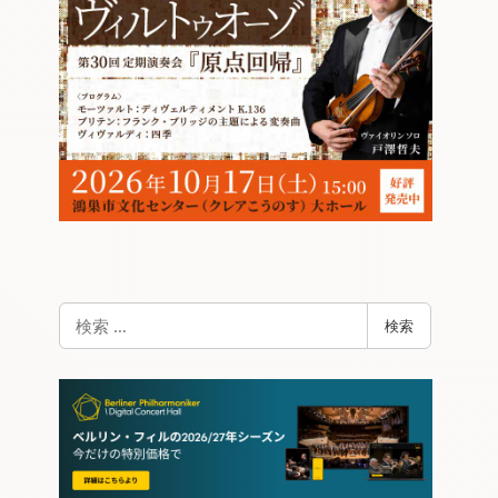
検
検索
索