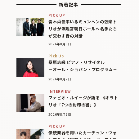
新着記事
PICK UP
青木尚佳率いるミュンヘンの弦楽ト
リオが浜離宮朝日ホールへ――名手たち
が交わす音の対話
2026年8月8日
Pick Up
桑原志織 ピアノ・リサイタル
－オール・ショパン・プログラム－
2026年8月7日
INTERVIEW
ファビオ・ルイージが語る 《オラト
リオ「7つの封印の書」》
2026年8月7日
PICK UP
伝統楽器を用いたカーチュン・ウォ