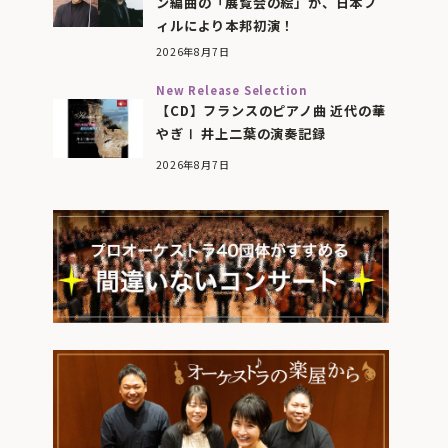
ン編曲の「展覧会の絵」が、日本フ
ィルにより本邦初演！
2026年8月7日
New Release Selection
【CD】フランスのピアノ曲 近代の華
やぎⅠ 井上二葉の演奏記録
2026年8月7日