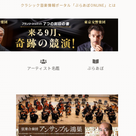
クラシック音楽情報ポータル「ぶらあぼONLINE」とは
の封印の書》
海外公演
FROM編集部
眺望
ぶらあぼブラス！
フォルテピアノ・オデッセイ
アーティスト名鑑
ぶらあぼ
の封印の書》
海外公演
FROM編集部
眺望
ぶらあぼブラス！
フォルテピアノ・オデッセイ