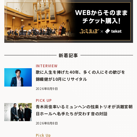
新着記事
INTERVIEW
歌に人生を捧げた40年、多くの人にその歓びを
錦織健が10月にリサイタル
2026年8月9日
PICK UP
青木尚佳率いるミュンヘンの弦楽トリオが浜離宮朝
日ホールへ――名手たちが交わす音の対話
2026年8月8日
Pick Up