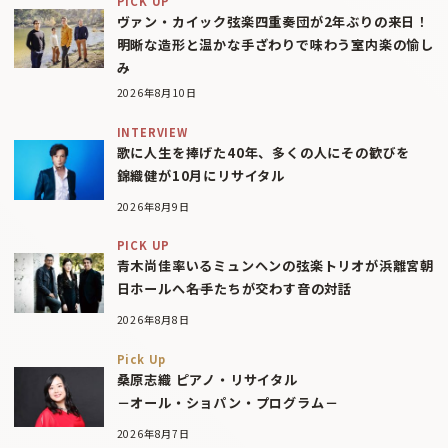
PICK UP
ヴァン・カイック弦楽四重奏団が2年ぶりの来日！
明晰な造形と温かな手ざわりで味わう室内楽の愉し
み
2026年8月10日
INTERVIEW
歌に人生を捧げた40年、多くの人にその歓びを
錦織健が10月にリサイタル
2026年8月9日
PICK UP
青木尚佳率いるミュンヘンの弦楽トリオが浜離宮朝
日ホールへ――名手たちが交わす音の対話
2026年8月8日
Pick Up
桑原志織 ピアノ・リサイタル
－オール・ショパン・プログラム－
2026年8月7日