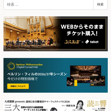
検
検索
索