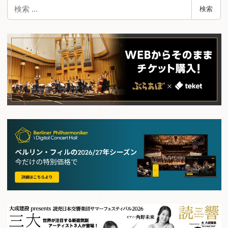
検
検索
索