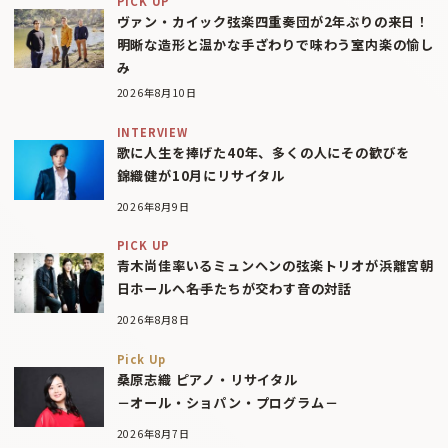
PICK UP
ヴァン・カイック弦楽四重奏団が2年ぶりの来日！
明晰な造形と温かな手ざわりで味わう室内楽の愉し
み
2026年8月10日
INTERVIEW
歌に人生を捧げた40年、多くの人にその歓びを
錦織健が10月にリサイタル
2026年8月9日
PICK UP
青木尚佳率いるミュンヘンの弦楽トリオが浜離宮朝
日ホールへ――名手たちが交わす音の対話
2026年8月8日
Pick Up
桑原志織 ピアノ・リサイタル
－オール・ショパン・プログラム－
2026年8月7日