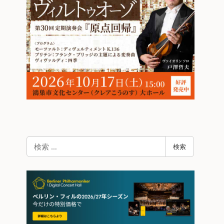
検
検索
索