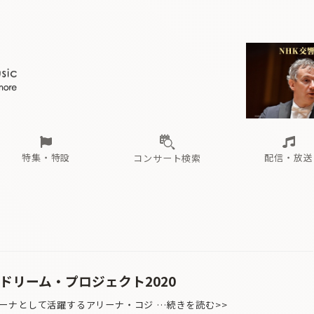
ール
（毎月更新）
東
電子版（無料・月刊）
トピックス
関西
フェスタサマーミューザKAWASAKI 2026
北海道・東北
注目公演
配布場所
インタビュー
中部
定期購読
中国・四国
CD新譜
N響＆東響 《7つ
九州・沖縄
書籍近刊
ロが推す！間違いないオーケストラコンサート
過去の特集
の先と
ブ配信スケジュール
さ
オーケストラの楽屋から
た
な
有料ライブ配信スケジュール
は
ま
や
海の向こうの音楽家
ら
わ
Aからの
載
特集・特設
配信・放送
コンサート検索
ール
（毎月更新）
東
電子版（無料・月刊）
トピックス
関西
フェスタサマーミューザKAWASAKI 2026
北海道・東北
注目公演
配布場所
インタビュー
中部
定期購読
中国・四国
CD新譜
N響＆東響 《7つ
九州・沖縄
書籍近刊
ロが推す！間違いないオーケストラコンサート
過去の特集
の先と
ブ配信スケジュール
さ
オーケストラの楽屋から
た
な
有料ライブ配信スケジュール
は
ま
や
海の向こうの音楽家
ら
わ
Aからの
載
ドリーム・プロジェクト2020
ナとして活躍するアリーナ・コジ …続きを読む>>