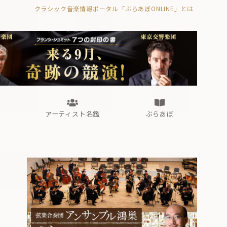
クラシック音楽情報ポータル「ぶらあぼONLINE」とは
の封印の書》
海外公演
FROM編集部
眺望
ぶらあぼブラス！
フォルテピアノ・オデッセイ
アーティスト名鑑
ぶらあぼ
の封印の書》
海外公演
FROM編集部
眺望
ぶらあぼブラス！
フォルテピアノ・オデッセイ