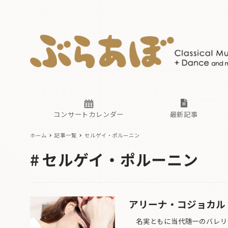
ニュース
ヤマハホ
番組一覧
東京・関
ぶらあぼ
現場のプ
古楽とそ
無料ライ
あ
か
過去の連
コンサートカレンダー
最新記事
ホーム
記事一覧
セルゲイ・ポルーニン
ニュース
ヤマハホ
番組一覧
東京・関
ぶらあぼ
セルゲイ・ポルーニン
現場のプ
古楽とそ
無料ライ
あ
か
過去の連
アリーナ・コジョカル 
名実ともに当代随一のバレリー