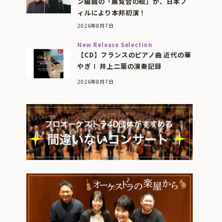
ン編曲の「展覧会の絵」が、日本フ
ィルにより本邦初演！
2026年8月7日
New Release Selection
【CD】フランスのピアノ曲 近代の華
やぎⅠ 井上二葉の演奏記録
2026年8月7日