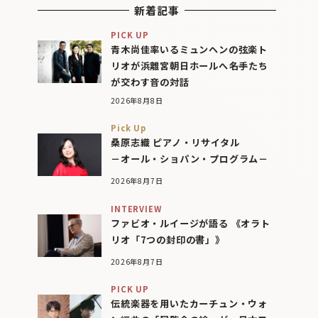
新着記事
PICK UP
青木尚佳率いるミュンヘンの弦楽ト
リオが浜離宮朝日ホールへ――名手たち
が交わす音の対話
2026年8月8日
Pick Up
桑原志織 ピアノ・リサイタル
－オール・ショパン・プログラム－
2026年8月7日
INTERVIEW
ファビオ・ルイージが語る 《オラト
リオ「7つの封印の書」》
2026年8月7日
PICK UP
伝統楽器を用いたカーチュン・ウォ