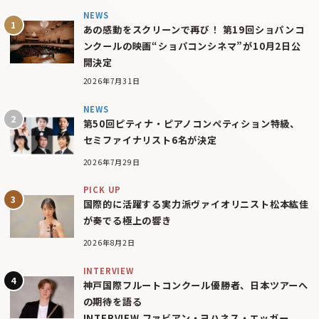
NEWS
あの感動をスクリーンで再び！ 第19回ショパンコ
ンクールの映画“ショパコンシネマ”が10月2日公
開決定
2026年7月31日
NEWS
第50回ピティナ・ピアノコンペティション特級、
セミファイナリスト6名が決定
2026年7月29日
PICK UP
国際的に活躍する実力派ヴァイオリニスト松本紘佳
が奏でる極上の響き
2026年8月2日
INTERVIEW
神戸国際フルートコンクール優勝者、日本ツアーへ
の期待を語る
INTERVIEW ファビアン・ヨハネス・エッガー