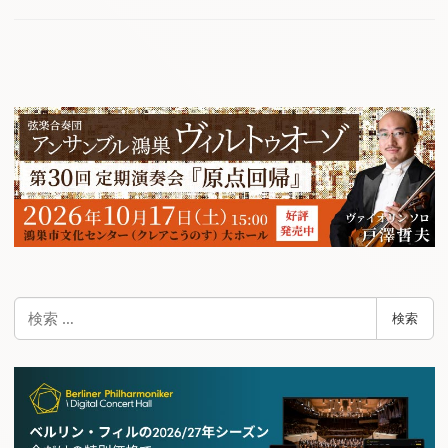
検
検索
索