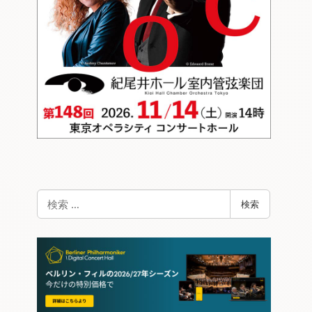
検
検索
索