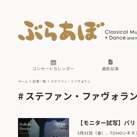
ニュース
ヤマハホ
番組一覧
東京・関
ぶらあぼ
現場のプ
古楽とそ
無料ライ
あ
か
過去の連
コンサートカレンダー
最新記事
ホーム
記事一覧
ステファン・ファヴォラン
ニュース
ヤマハホ
番組一覧
東京・関
ぶらあぼ
ステファン・ファヴォラ
現場のプ
古楽とそ
無料ライ
あ
か
過去の連
【モニター試写】パリ
3月31日（金）、TOHOシネマ