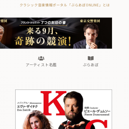
クラシック音楽情報ポータル「ぶらあぼONLINE」とは
の封印の書》
海外公演
FROM編集部
眺望
ぶらあぼブラス！
フォルテピアノ・オデッセイ
アーティスト名鑑
ぶらあぼ
の封印の書》
海外公演
FROM編集部
眺望
ぶらあぼブラス！
フォルテピアノ・オデッセイ