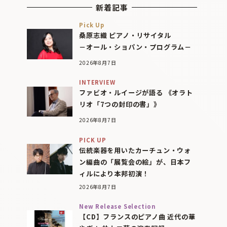
新着記事
Pick Up
桑原志織 ピアノ・リサイタル
－オール・ショパン・プログラム－
2026年8月7日
INTERVIEW
ファビオ・ルイージが語る 《オラト
リオ「7つの封印の書」》
2026年8月7日
PICK UP
伝統楽器を用いたカーチュン・ウォ
ン編曲の「展覧会の絵」が、日本フ
ィルにより本邦初演！
2026年8月7日
New Release Selection
【CD】フランスのピアノ曲 近代の華