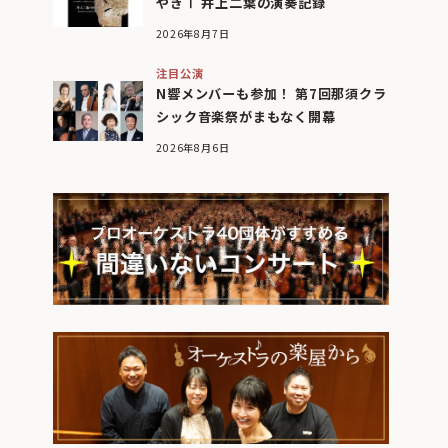
やぎⅠ 井上二葉の演奏記録
2026年8月7日
注目公演
N響メンバーも参加！ 第7回那須クラ
シック音楽祭がまもなく開幕
2026年8月6日