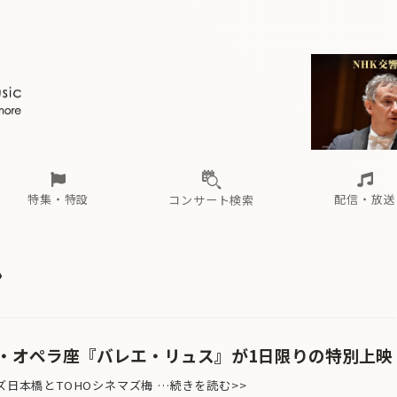
ール
（毎月更新）
東
電子版（無料・月刊）
トピックス
関西
フェスタサマーミューザKAWASAKI 2026
北海道・東北
注目公演
配布場所
インタビュー
中部
定期購読
中国・四国
CD新譜
N響＆東響 《7つ
九州・沖縄
書籍近刊
ロが推す！間違いないオーケストラコンサート
過去の特集
の先と
ブ配信スケジュール
さ
オーケストラの楽屋から
た
な
有料ライブ配信スケジュール
は
ま
や
海の向こうの音楽家
ら
わ
Aからの
載
特集・特設
配信・放送
コンサート検索
ール
（毎月更新）
東
電子版（無料・月刊）
トピックス
関西
フェスタサマーミューザKAWASAKI 2026
北海道・東北
注目公演
配布場所
インタビュー
中部
定期購読
中国・四国
CD新譜
N響＆東響 《7つ
九州・沖縄
書籍近刊
ン
ロが推す！間違いないオーケストラコンサート
過去の特集
の先と
ブ配信スケジュール
さ
オーケストラの楽屋から
た
な
有料ライブ配信スケジュール
は
ま
や
海の向こうの音楽家
ら
わ
Aからの
載
・オペラ座『バレエ・リュス』が1日限りの特別上映
ズ日本橋とTOHOシネマズ梅 …続きを読む>>