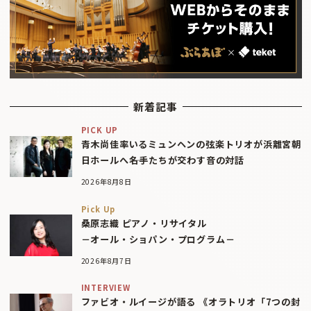
新着記事
PICK UP
青木尚佳率いるミュンヘンの弦楽トリオが浜離宮朝
日ホールへ――名手たちが交わす音の対話
2026年8月8日
Pick Up
桑原志織 ピアノ・リサイタル
－オール・ショパン・プログラム－
2026年8月7日
INTERVIEW
ファビオ・ルイージが語る 《オラトリオ「7つの封