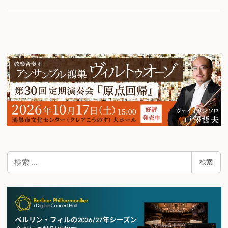
検
検索
索