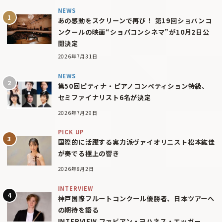
NEWS
あの感動をスクリーンで再び！ 第19回ショパンコ
ンクールの映画“ショパコンシネマ”が10月2日公
開決定
2026年7月31日
NEWS
第50回ピティナ・ピアノコンペティション特級、
セミファイナリスト6名が決定
2026年7月29日
PICK UP
国際的に活躍する実力派ヴァイオリニスト松本紘佳
が奏でる極上の響き
2026年8月2日
INTERVIEW
神戸国際フルートコンクール優勝者、日本ツアーへ
の期待を語る
INTERVIEW ファビアン・ヨハネス・エッガー