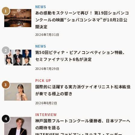
NEWS
あの感動をスクリーンで再び！ 第19回ショパンコ
ンクールの映画“ショパコンシネマ”が10月2日公
開決定
2026年7月31日
NEWS
第50回ピティナ・ピアノコンペティション特級、
セミファイナリスト6名が決定
2026年7月29日
PICK UP
国際的に活躍する実力派ヴァイオリニスト松本紘佳
が奏でる極上の響き
2026年8月2日
INTERVIEW
神戸国際フルートコンクール優勝者、日本ツアーへ
の期待を語る
INTERVIEW ファビアン・ヨハネス・エッガー