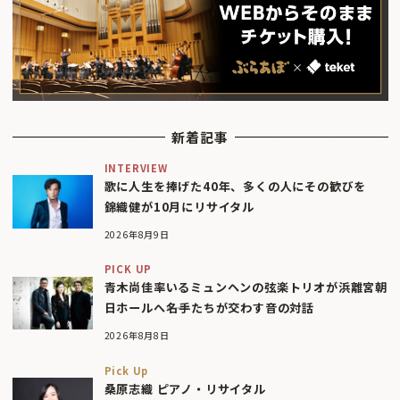
新着記事
INTERVIEW
歌に人生を捧げた40年、多くの人にその歓びを
錦織健が10月にリサイタル
2026年8月9日
PICK UP
青木尚佳率いるミュンヘンの弦楽トリオが浜離宮朝
日ホールへ――名手たちが交わす音の対話
2026年8月8日
Pick Up
桑原志織 ピアノ・リサイタル