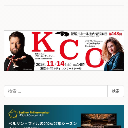
検
検索
索