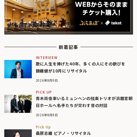
新着記事
INTERVIEW
歌に人生を捧げた40年、多くの人にその歓びを
錦織健が10月にリサイタル
2026年8月9日
PICK UP
青木尚佳率いるミュンヘンの弦楽トリオが浜離宮朝
日ホールへ――名手たちが交わす音の対話
2026年8月8日
Pick Up
桑原志織 ピアノ・リサイタル