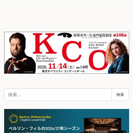
検
検索
索