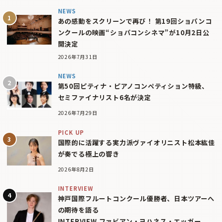
NEWS
あの感動をスクリーンで再び！ 第19回ショパンコ
ンクールの映画“ショパコンシネマ”が10月2日公
開決定
2026年7月31日
NEWS
第50回ピティナ・ピアノコンペティション特級、
セミファイナリスト6名が決定
2026年7月29日
PICK UP
国際的に活躍する実力派ヴァイオリニスト松本紘佳
が奏でる極上の響き
2026年8月2日
INTERVIEW
神戸国際フルートコンクール優勝者、日本ツアーへ
の期待を語る
INTERVIEW ファビアン・ヨハネス・エッガー