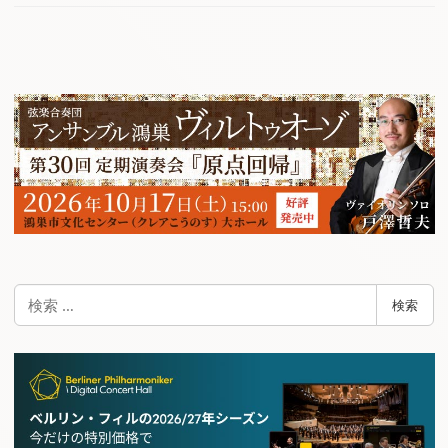
検
検索
索