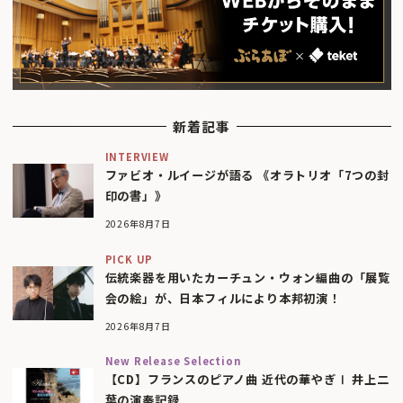
新着記事
INTERVIEW
ファビオ・ルイージが語る 《オラトリオ「7つの封
印の書」》
2026年8月7日
PICK UP
伝統楽器を用いたカーチュン・ウォン編曲の「展覧
会の絵」が、日本フィルにより本邦初演！
2026年8月7日
New Release Selection
【CD】フランスのピアノ曲 近代の華やぎⅠ 井上二
葉の演奏記録