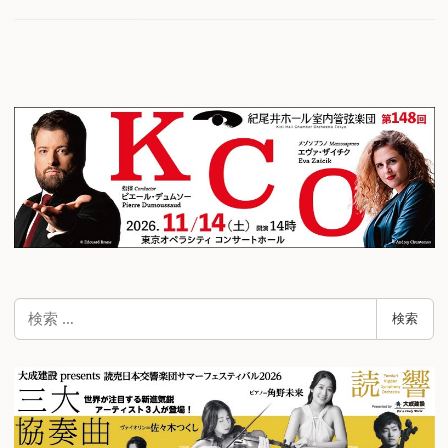
検
検索
索