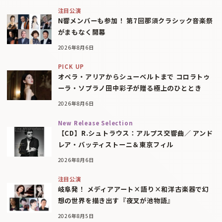
注目公演
N響メンバーも参加！ 第7回那須クラシック音楽祭
がまもなく開幕
2026年8月6日
PICK UP
オペラ・アリアからシューベルトまで コロラトゥ
ーラ・ソプラノ田中彩子が贈る極上のひととき
2026年8月6日
New Release Selection
【CD】R.シュトラウス：アルプス交響曲／ アンド
レア・バッティストーニ＆東京フィル
2026年8月6日
注目公演
岐阜発！ メディアアート×語り×和洋古楽器で幻
想の世界を描き出す『夜叉が池物語』
2026年8月5日