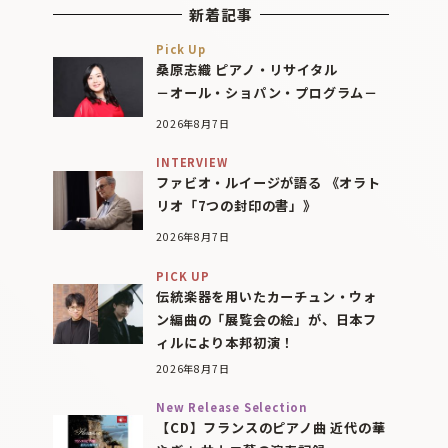
新着記事
Pick Up
桑原志織 ピアノ・リサイタル
－オール・ショパン・プログラム－
2026年8月7日
INTERVIEW
ファビオ・ルイージが語る 《オラト
リオ「7つの封印の書」》
2026年8月7日
PICK UP
伝統楽器を用いたカーチュン・ウォ
ン編曲の「展覧会の絵」が、日本フ
ィルにより本邦初演！
2026年8月7日
New Release Selection
【CD】フランスのピアノ曲 近代の華