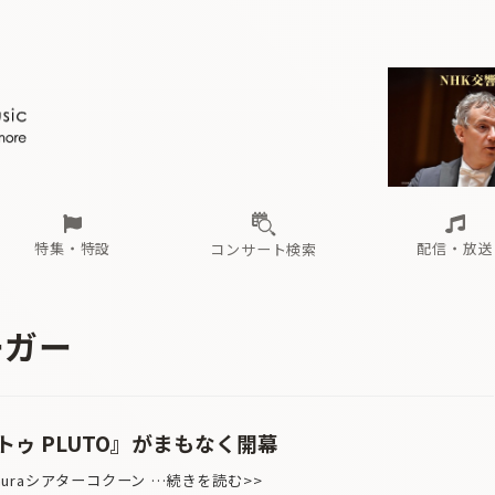
ール
（毎月更新）
東
電子版（無料・月刊）
トピックス
関西
フェスタサマーミューザKAWASAKI 2026
北海道・東北
注目公演
配布場所
インタビュー
中部
定期購読
中国・四国
CD新譜
N響＆東響 《7つ
九州・沖縄
書籍近刊
ロが推す！間違いないオーケストラコンサート
過去の特集
の先と
ブ配信スケジュール
さ
オーケストラの楽屋から
た
な
有料ライブ配信スケジュール
は
ま
や
海の向こうの音楽家
ら
わ
Aからの
載
特集・特設
配信・放送
コンサート検索
ール
（毎月更新）
東
電子版（無料・月刊）
トピックス
関西
フェスタサマーミューザKAWASAKI 2026
北海道・東北
注目公演
配布場所
インタビュー
中部
定期購読
中国・四国
CD新譜
N響＆東響 《7つ
九州・沖縄
書籍近刊
ーガー
ロが推す！間違いないオーケストラコンサート
過去の特集
の先と
ブ配信スケジュール
さ
オーケストラの楽屋から
た
な
有料ライブ配信スケジュール
は
ま
や
海の向こうの音楽家
ら
わ
Aからの
載
ゥ PLUTO』がまもなく開幕
amuraシアターコクーン …続きを読む>>