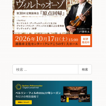
検
検索
索