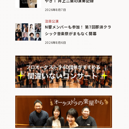
やぎⅠ 井上二葉の演奏記録
2026年8月7日
注目公演
N響メンバーも参加！ 第7回那須クラ
シック音楽祭がまもなく開幕
2026年8月6日