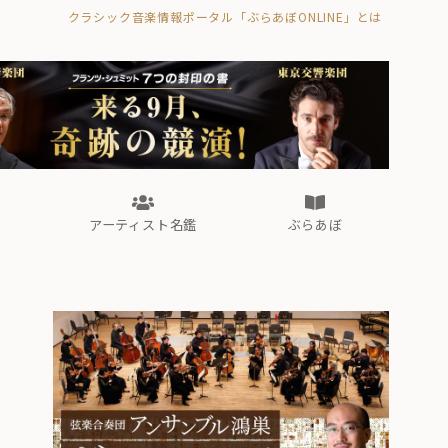
クラシック音楽情報ポータル「ぶらあぼONLINE」とは
の封印の書》
海外公演
FROM編集部
眺望
ぶらあぼブラス！
フォルテピアノ・オデッセイ
アーティスト名鑑
ぶらあぼ
の封印の書》
海外公演
FROM編集部
眺望
ぶらあぼブラス！
フォルテピアノ・オデッセイ