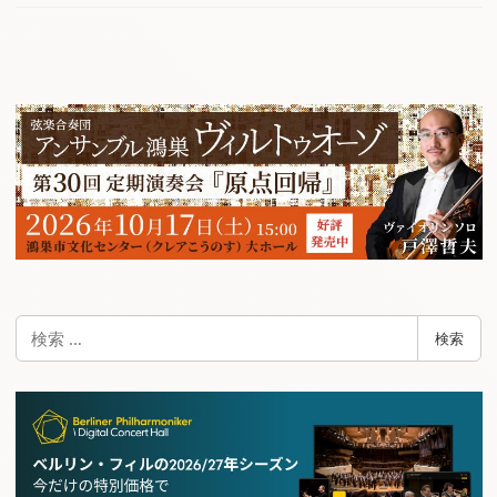
検
検索
索