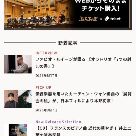
新着記事
INTERVIEW
ファビオ・ルイージが語る 《オラトリオ「7つの封
印の書」》
2026年8月7日
PICK UP
伝統楽器を用いたカーチュン・ウォン編曲の「展覧
会の絵」が、日本フィルにより本邦初演！
2026年8月7日
New Release Selection
【CD】フランスのピアノ曲 近代の華やぎⅠ 井上二
葉の演奏記録